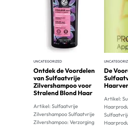
UNCATEGORIZED
UNCATEGORI
Ontdek de Voordelen
De Voor
van Sulfaatvrije
Sulfaatv
Zilvershampoo voor
Haarver
Stralend Blond Haar
Artikel: Su
Artikel: Sulfaatvrije
Haarprod
Zilvershampoo Sulfaatvrije
Sulfaatvri
Zilvershampoo: Verzorging
Haarprodu