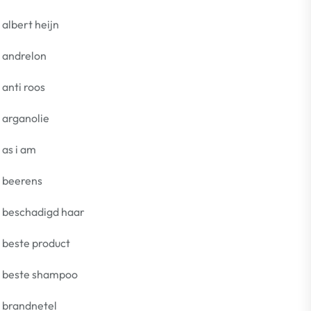
albert heijn
andrelon
anti roos
arganolie
as i am
beerens
beschadigd haar
beste product
beste shampoo
brandnetel