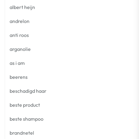
albert heijn
andrelon
anti roos
arganolie
as i am
beerens
beschadigd haar
beste product
beste shampoo
brandnetel