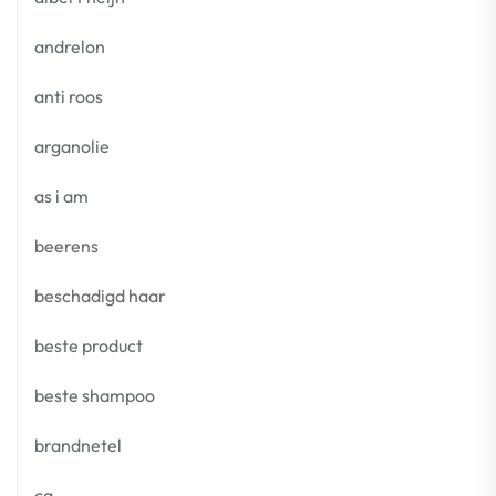
andrelon
anti roos
arganolie
as i am
beerens
beschadigd haar
beste product
beste shampoo
brandnetel
cg