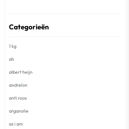
Categorieën
1 kg
ah
albert heijn
andrelon
anti roos
arganolie
as i am