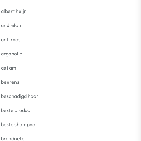
albert heijn
andrelon
anti roos
arganolie
as i am
beerens
beschadigd haar
beste product
beste shampoo
brandnetel