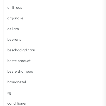
anti roos
arganolie
as i am
beerens
beschadigd haar
beste product
beste shampoo
brandnetel
cg
conditioner