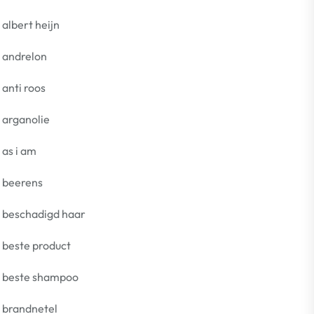
albert heijn
andrelon
anti roos
arganolie
as i am
beerens
beschadigd haar
beste product
beste shampoo
brandnetel