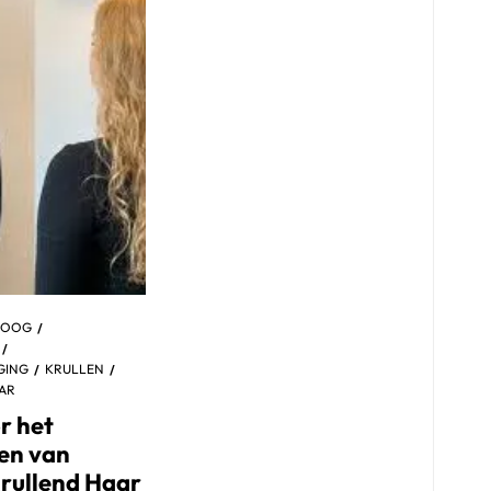
ROOG
GING
KRULLEN
AR
r het
en van
rullend Haar