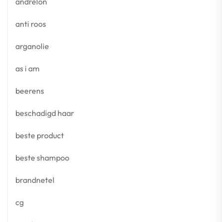
andrelon
anti roos
arganolie
as i am
beerens
beschadigd haar
beste product
beste shampoo
brandnetel
cg