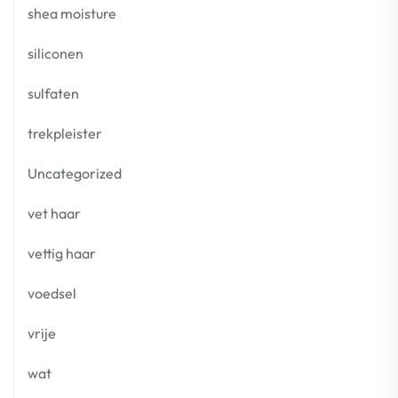
shea moisture
siliconen
sulfaten
trekpleister
Uncategorized
vet haar
vettig haar
voedsel
vrije
wat