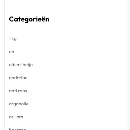
Categorieën
1 kg
ah
albert heijn
andrelon
anti roos
arganolie
as i am
beerens