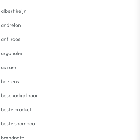
albert heijn
andrelon
anti roos
arganolie
as i am
beerens
beschadigd haar
beste product
beste shampoo
brandnetel