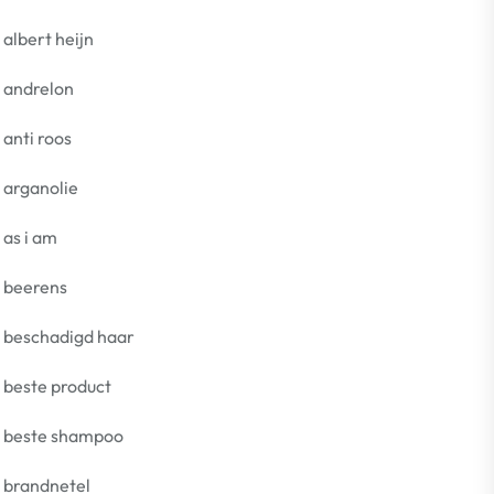
albert heijn
andrelon
anti roos
arganolie
as i am
beerens
beschadigd haar
beste product
beste shampoo
brandnetel