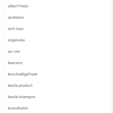
albert heijn
andrelon
anti roos
arganolie
as i am
beerens
beschadigd haar
beste product
beste shampoo
brandnetel