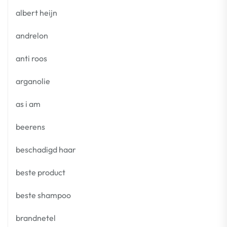
albert heijn
andrelon
anti roos
arganolie
as i am
beerens
beschadigd haar
beste product
beste shampoo
brandnetel