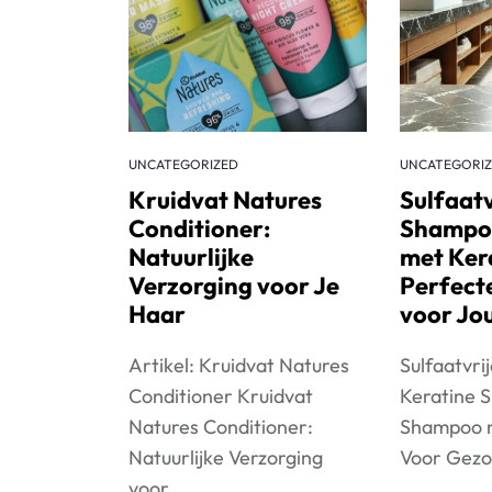
UNCATEGORIZED
UNCATEGORI
Kruidvat Natures
Sulfaatv
Conditioner:
Shampoo
Natuurlijke
met Ker
Verzorging voor Je
Perfect
Haar
voor Jo
Artikel: Kruidvat Natures
Sulfaatvr
Conditioner Kruidvat
Keratine S
Natures Conditioner:
Shampoo m
Natuurlijke Verzorging
Voor Gezo
voor...