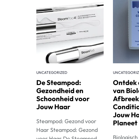
UNCATEGORIZED
UNCATEGORI
De Steampod:
Ontdek 
Gezondheid en
van Biol
Schoonheid voor
Afbreek
Jouw Haar
Conditi
Jouw Ha
Steampod: Gezond voor
Planeet
Haar Steampod: Gezond
Biologisc
voor Haar De Steampod...