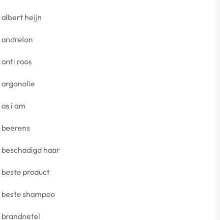
albert heijn
andrelon
anti roos
arganolie
as i am
beerens
beschadigd haar
beste product
beste shampoo
brandnetel