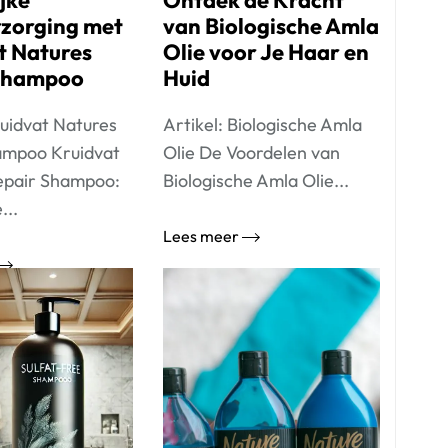
jke
Ontdek de Kracht
zorging met
van Biologische Amla
t Natures
Olie voor Je Haar en
Shampoo
Huid
ruidvat Natures
Artikel: Biologische Amla
ampoo Kruidvat
Olie De Voordelen van
epair Shampoo:
Biologische Amla Olie...
...
Lees meer