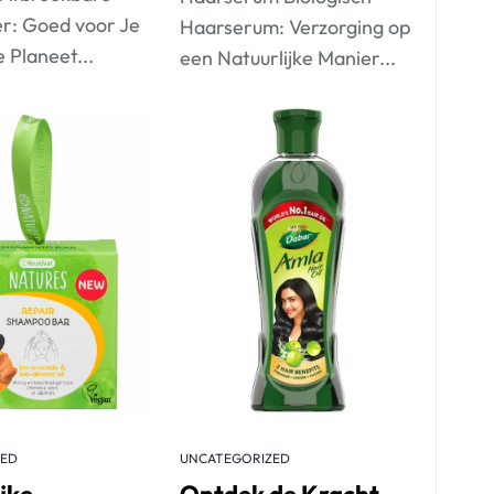
er: Goed voor Je
Haarserum: Verzorging op
 Planeet...
een Natuurlijke Manier...
Lees meer
ZED
UNCATEGORIZED