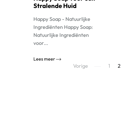
Stralende Huid
Happy Soap - Natuurlijke
Ingrediënten Happy Soap:
Natuurlijke Ingrediënten
voor...
Lees meer
Berichtnavigatie
Vorige
1
2