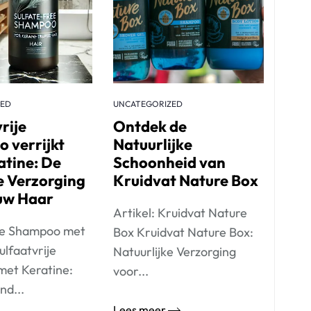
ZED
UNCATEGORIZED
rije
Ontdek de
 verrijkt
Natuurlijke
atine: De
Schoonheid van
e Verzorging
Kruidvat Nature Box
uw Haar
Artikel: Kruidvat Nature
ije Shampoo met
Box Kruidvat Nature Box:
ulfaatvrije
Natuurlijke Verzorging
et Keratine:
voor...
nd...
Lees meer