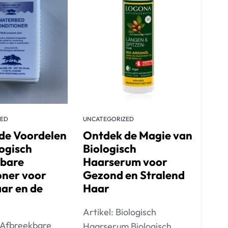
ZED
UNCATEGORIZED
de Voordelen
Ontdek de Magie van
ogisch
Biologisch
bare
Haarserum voor
oner voor
Gezond en Stralend
ar en de
Haar
Artikel: Biologisch
h Afbreekbare
Haarserum Biologisch