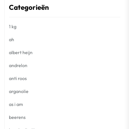
Categorieën
1 kg
ah
albert heijn
andrelon
anti roos
arganolie
as i am
beerens