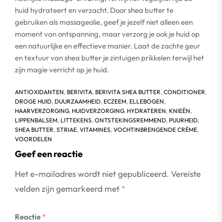
huid hydrateert en verzacht. Door shea butter te
gebruiken als massageolie, geef je jezelf niet alleen een
moment van ontspanning, maar verzorg je ook je huid op
een natuurlijke en effectieve manier. Laat de zachte geur
en textuur van shea butter je zintuigen prikkelen terwijl het
zijn magie verricht op je huid.
ANTIOXIDANTEN
,
BERIVITA
,
BERIVITA SHEA BUTTER
,
CONDITIONER
,
DROGE HUID
,
DUURZAAMHEID
,
ECZEEM
,
ELLEBOGEN
,
HAARVERZORGING
,
HUIDVERZORGING
,
HYDRATEREN
,
KNIEËN
,
LIPPENBALSEM
,
LITTEKENS
,
ONTSTEKINGSREMMEND
,
PUURHEID
,
SHEA BUTTER
,
STRIAE
,
VITAMINES
,
VOCHTINBRENGENDE CRÈME
,
VOORDELEN
Geef een reactie
Het e-mailadres wordt niet gepubliceerd.
Vereiste
velden zijn gemarkeerd met
*
Reactie
*