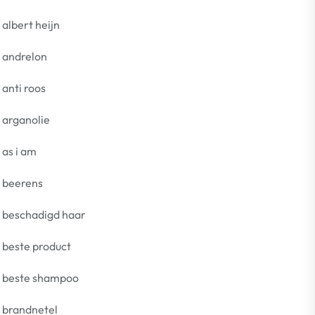
albert heijn
andrelon
anti roos
arganolie
as i am
beerens
beschadigd haar
beste product
beste shampoo
brandnetel