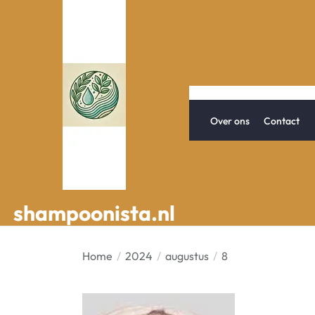
Spring
naar
de
inhoud
Over ons
Contact
shampoonista.nl
shampoonista.nl
Home
2024
augustus
8