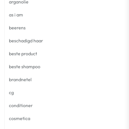
arganolie
as i am
beerens
beschadigd haar
beste product
beste shampoo
brandnetel
cg
conditioner
cosmetica