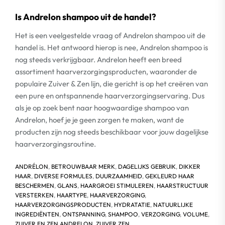
Is Andrelon shampoo uit de handel?
Het is een veelgestelde vraag of Andrelon shampoo uit de
handel is. Het antwoord hierop is nee, Andrelon shampoo is
nog steeds verkrijgbaar. Andrelon heeft een breed
assortiment haarverzorgingsproducten, waaronder de
populaire Zuiver & Zen lijn, die gericht is op het creëren van
een pure en ontspannende haarverzorgingservaring. Dus
als je op zoek bent naar hoogwaardige shampoo van
Andrelon, hoef je je geen zorgen te maken, want de
producten zijn nog steeds beschikbaar voor jouw dagelijkse
haarverzorgingsroutine.
ANDRÉLON
,
BETROUWBAAR MERK
,
DAGELIJKS GEBRUIK
,
DIKKER
HAAR
,
DIVERSE FORMULES
,
DUURZAAMHEID
,
GEKLEURD HAAR
BESCHERMEN
,
GLANS
,
HAARGROEI STIMULEREN
,
HAARSTRUCTUUR
VERSTERKEN
,
HAARTYPE
,
HAARVERZORGING
,
HAARVERZORGINGSPRODUCTEN
,
HYDRATATIE
,
NATUURLIJKE
INGREDIËNTEN
,
ONTSPANNING
,
SHAMPOO
,
VERZORGING
,
VOLUME
,
ZUIVER EN ZEN ANDRELON
,
ZUIVER ZEN