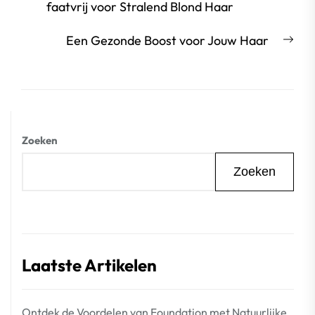
bericht:
faatvrij voor Stralend Blond Haar
Vol
Een Gezonde Boost voor Jouw Haar
beri
Zoeken
Zoeken
Laatste Artikelen
Ontdek de Voordelen van Foundation met Natuurlijke