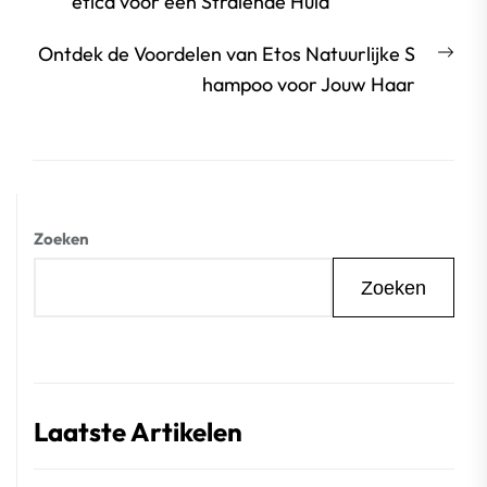
bericht:
etica voor een Stralende Huid
Vol
Ontdek de Voordelen van Etos Natuurlijke S
beri
hampoo voor Jouw Haar
Zoeken
Zoeken
Laatste Artikelen