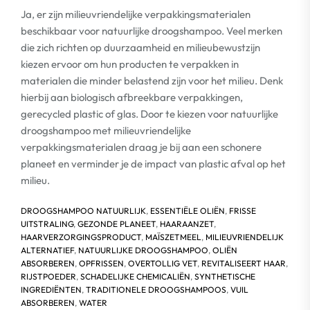
Ja, er zijn milieuvriendelijke verpakkingsmaterialen
beschikbaar voor natuurlijke droogshampoo. Veel merken
die zich richten op duurzaamheid en milieubewustzijn
kiezen ervoor om hun producten te verpakken in
materialen die minder belastend zijn voor het milieu. Denk
hierbij aan biologisch afbreekbare verpakkingen,
gerecycled plastic of glas. Door te kiezen voor natuurlijke
droogshampoo met milieuvriendelijke
verpakkingsmaterialen draag je bij aan een schonere
planeet en verminder je de impact van plastic afval op het
milieu.
DROOGSHAMPOO NATUURLIJK
,
ESSENTIËLE OLIËN
,
FRISSE
UITSTRALING
,
GEZONDE PLANEET
,
HAARAANZET
,
HAARVERZORGINGSPRODUCT
,
MAÏSZETMEEL
,
MILIEUVRIENDELIJK
ALTERNATIEF
,
NATUURLIJKE DROOGSHAMPOO
,
OLIËN
ABSORBEREN
,
OPFRISSEN
,
OVERTOLLIG VET
,
REVITALISEERT HAAR
,
RIJSTPOEDER
,
SCHADELIJKE CHEMICALIËN
,
SYNTHETISCHE
INGREDIËNTEN
,
TRADITIONELE DROOGSHAMPOOS
,
VUIL
ABSORBEREN
,
WATER