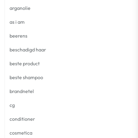
arganolie
as i am
beerens
beschadigd haar
beste product
beste shampoo
brandnetel
cg
conditioner
cosmetica