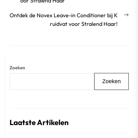
bericht:
oor Stralend Haar
Vol
Ontdek de Novex Leave-in Conditioner bij K
beri
ruidvat voor Stralend Haar!
Zoeken
Zoeken
Laatste Artikelen