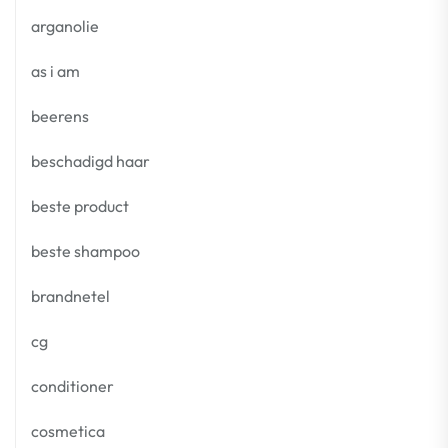
arganolie
as i am
beerens
beschadigd haar
beste product
beste shampoo
brandnetel
cg
conditioner
cosmetica