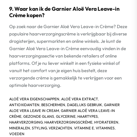
9. Waar kan ik de Garnier Aloë Vera Leave-in
Crème kopen?
Op zoek naar de Garnier Aloë Vera Leave-in Crème? Deze
populaire haarverzorgingscrème is verkrijgbaar bij diverse
drogisterijen, supermarkten en online winkels. Je kunt de
Garnier Aloë Vera Leave-in Crème eenvoudig vinden in de
haarverzorgingssectie van bekende retailers of online
platforms. Of je nu liever winkelt in een fysieke winkel of
vanuit het comfort van je eigen huis bestelt, deze
verzorgende crème is gemakkelijk te verkrijgen voor een
optimale haarverzorging.
ALOË VERA EIGENSCHAPPEN
,
ALOË VERA EXTRACT
,
ANTIOXIDANTEN
,
BESCHERMEN
,
DAGELIJKS GEBRUIK
,
GARNIER
ALOE VERA LEAVE IN CREAM
,
GARNIER ALOË VERA LEAVE-IN
CRÈME
,
GEZONDE GLANS
,
GLYCERINE
,
HAARTYPES
,
HAARVERZORGING
,
HAARVERZORGINGSCRÈME
,
HYDRATEREN
,
MINERALEN
,
STYLING
,
VERZACHTEN
,
VITAMINE E
,
VITAMINES
,
VOEDEN