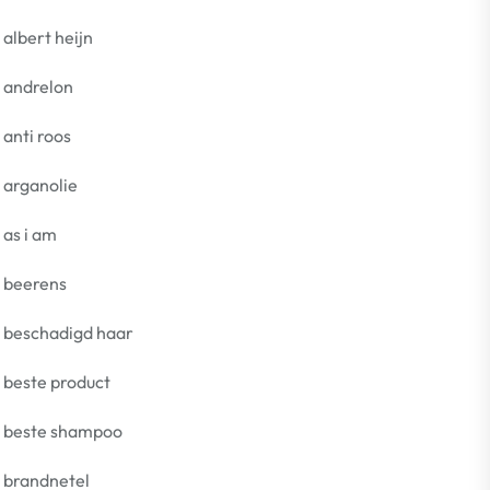
albert heijn
andrelon
anti roos
arganolie
as i am
beerens
beschadigd haar
beste product
beste shampoo
brandnetel