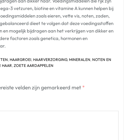
jdragen aan dikker haar. Voedingsmiddelen die rijk zijn
ega-3 vetzuren, biotine en vitamine A kunnen helpen bij
oedingsmiddelen zoals eieren, vette vis, noten, zaden,
gebalanceerd dieet te volgen dat deze voedingsstoffen
 en mogelijk bijdragen aan het verkrijgen van dikker en
ndere factoren zoals genetica, hormonen en
ar.
NTEN
,
HAARGROEI
,
HAARVERZORGING
,
MINERALEN
,
NOTEN EN
R HAAR
,
ZOETE AARDAPPELEN
reiste velden zijn gemarkeerd met
*