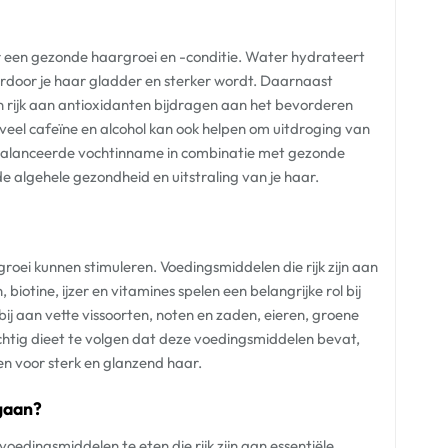
or een gezonde haargroei en -conditie. Water hydrateert
aardoor je haar gladder en sterker wordt. Daarnaast
n rijk aan antioxidanten bijdragen aan het bevorderen
eel cafeïne en alcohol kan ook helpen om uitdroging van
gebalanceerde vochtinname in combinatie met gezonde
e algehele gezondheid en uitstraling van je haar.
groei kunnen stimuleren. Voedingsmiddelen die rijk zijn aan
iotine, ijzer en vitamines spelen een belangrijke rol bij
j aan vette vissoorten, noten en zaden, eieren, groene
htig dieet te volgen dat deze voedingsmiddelen bevat,
en voor sterk en glanzend haar.
 gaan?
oedingsmiddelen te eten die rijk zijn aan essentiële