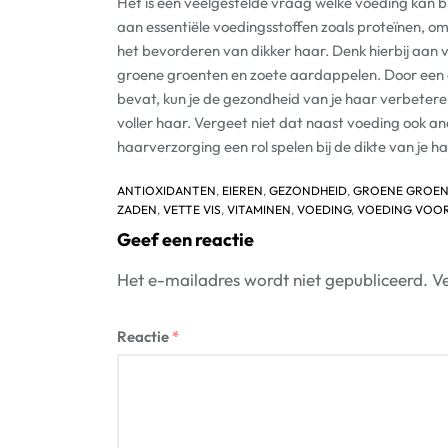
Het is een veelgestelde vraag welke voeding kan bi
aan essentiële voedingsstoffen zoals proteïnen, om
het bevorderen van dikker haar. Denk hierbij aan v
groene groenten en zoete aardappelen. Door een 
bevat, kun je de gezondheid van je haar verbeteren
voller haar. Vergeet niet dat naast voeding ook a
haarverzorging een rol spelen bij de dikte van je ha
ANTIOXIDANTEN
,
EIEREN
,
GEZONDHEID
,
GROENE GROE
ZADEN
,
VETTE VIS
,
VITAMINEN
,
VOEDING
,
VOEDING VOO
Geef een reactie
Het e-mailadres wordt niet gepubliceerd.
Ve
Reactie
*