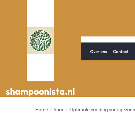
Spring
naar
de
inhoud
Over ons
Contact
shampoonista.nl
shampoonista.nl
Home
haar
Optimale voeding voor gezond