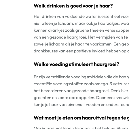
Welk drinken is goed voor je haar?
Het drinken van voldoende water is essentieel vo
niet alleen je lichaam, maar ook je haarzakjes, w
kunnen drankjes zoals groene thee en verse sappe
van een gezonde haargroei. Het vermijden van te v
zowel je lichaam als je haar te voorkomen. Een 
drankkeuzes kan een positieve invloed hebben op d
Welke voeding stimuleert haargroei?
Er zijn verschillende voedingsmiddelen die de haar
essentiële voedingsstoffen zoals omega-3 vetzuren, b
het bevorderen van gezonde haargroei. Denk hierbi
groenten en zoete aardappelen. Door een evenwic
kun je je haar van binnenuit voeden en ondersteun
Wat moet je eten om haaruitval tegen te
Om haaruitval tegen te gaan, is het belangrijk om v