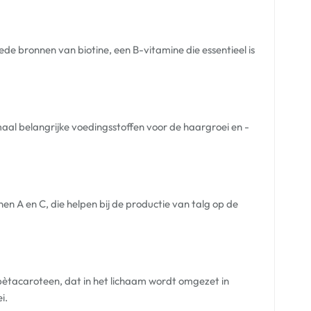
de bronnen van biotine, een B-vitamine die essentieel is
lemaal belangrijke voedingsstoffen voor de haargroei en -
inen A en C, die helpen bij de productie van talg op de
bètacaroteen, dat in het lichaam wordt omgezet in
i.