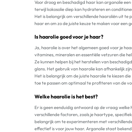
Voor droog en beschadigd haar kan arganolie een
terwijl kokosolie diep kan hydrateren en conditioner
Het is belangrijk om verschillende haaroliën uit t
haar en om zo de juiste keuze te maken voor een 
Is haarolie goed voor je haar?
Ja, haarolie is over het algemeen goed voor je ha
vitamines, mineralen en essentiële vetzuren die he
Ze kunnen helpen bij het herstellen van beschadig
glans. Het gebruik van haarolie kan afhankelijk zij
Het is belangrijk om de juiste haarolie te kiezen di
toe te passen om optimaal te profiteren van de v
Welke haarolie is het best?
Er is geen eenduidig antwoord op de vraag welke ha
verschillende factoren, zoals je haartype, specifi
belangrijk om te experimenteren met verschillend
effectief is voor jouw haar. Arganolie staat beken