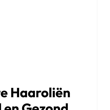
te Haaroliën
d en Gezond