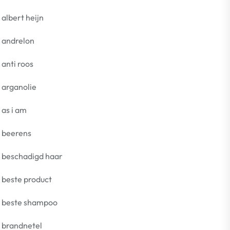
albert heijn
andrelon
anti roos
arganolie
as i am
beerens
beschadigd haar
beste product
beste shampoo
brandnetel