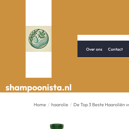
Spring
naar
de
inhoud
Over ons
Contact
shampoonista.nl
shampoonista.nl
Home
haarolie
De Top 3 Beste Haaroliën 