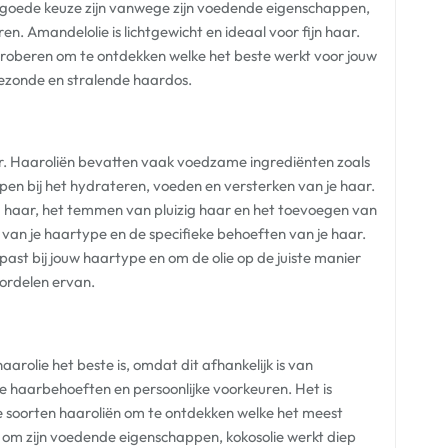
 goede keuze zijn vanwege zijn voedende eigenschappen,
en. Amandelolie is lichtgewicht en ideaal voor fijn haar.
e proberen om te ontdekken welke het beste werkt voor jouw
gezonde en stralende haardos.
ar. Haaroliën bevatten vaak voedzame ingrediënten zoals
lpen bij het hydrateren, voeden en versterken van je haar.
d haar, het temmen van pluizig haar en het toevoegen van
n van je haartype en de specifieke behoeften van je haar.
e past bij jouw haartype en om de olie op de juiste manier
oordelen ervan.
arolie het beste is, omdat dit afhankelijk is van
eke haarbehoeften en persoonlijke voorkeuren. Het is
e soorten haaroliën om te ontdekken welke het meest
d om zijn voedende eigenschappen, kokosolie werkt diep