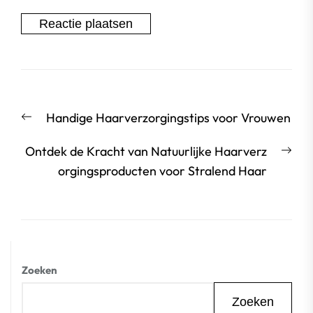
Berichtnavigatie
Vorige
Handige Haarverzorgingstips voor Vrouwen
bericht:
Vol
Ontdek de Kracht van Natuurlijke Haarverz
beri
orgingsproducten voor Stralend Haar
Zoeken
Zoeken