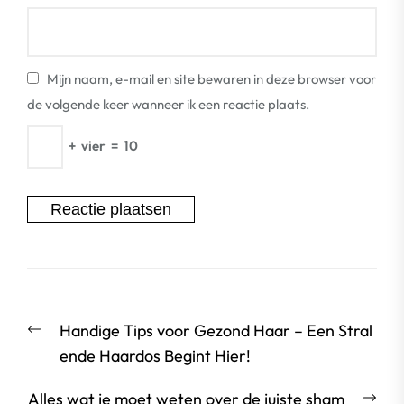
Mijn naam, e-mail en site bewaren in deze browser voor
de volgende keer wanneer ik een reactie plaats.
+
vier
=
10
Berichtnavigatie
Vorige
Handige Tips voor Gezond Haar – Een Stral
bericht:
ende Haardos Begint Hier!
Vol
Alles wat je moet weten over de juiste sham