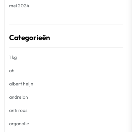
mei 2024
Categorieën
1 kg
ah
albert heijn
andrelon
anti roos
arganolie