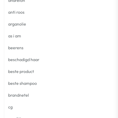
andrelon
anti roos
arganolie
as i am
beerens
beschadigd haar
beste product
beste shampoo
brandnetel
cg