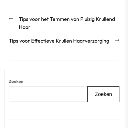
Berichtnavigatie
Vorige
Tips voor het Temmen van Pluizig Krullend
bericht:
Haar
Vol
Tips voor Effectieve Krullen Haarverzorging
beri
Zoeken
Zoeken