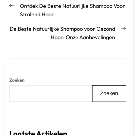
Berichtnavigatie
Vorige
Ontdek De Beste Natuurlijke Shampoo Voor
bericht:
Stralend Haar
Vol
De Beste Natuurlijke Shampoo voor Gezond
beri
Haar: Onze Aanbevelingen
Zoeken
Zoeken
Laatste Artikelen