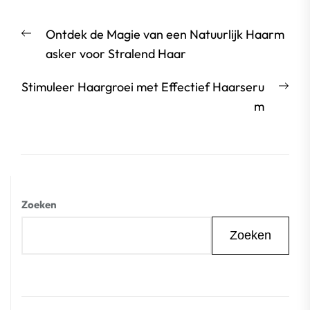
Berichtnavigatie
Vorige
Ontdek de Magie van een Natuurlijk Haarm
bericht:
asker voor Stralend Haar
Vol
Stimuleer Haargroei met Effectief Haarseru
beri
m
Zoeken
Zoeken