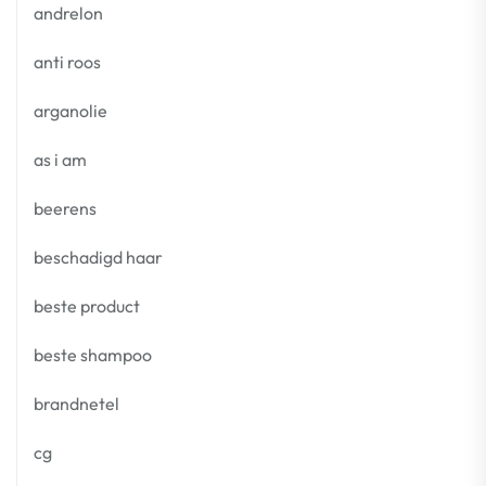
andrelon
anti roos
arganolie
as i am
beerens
beschadigd haar
beste product
beste shampoo
brandnetel
cg