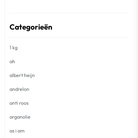
Categorieën
1 kg
ah
albert heijn
andrelon
anti roos
arganolie
as i am