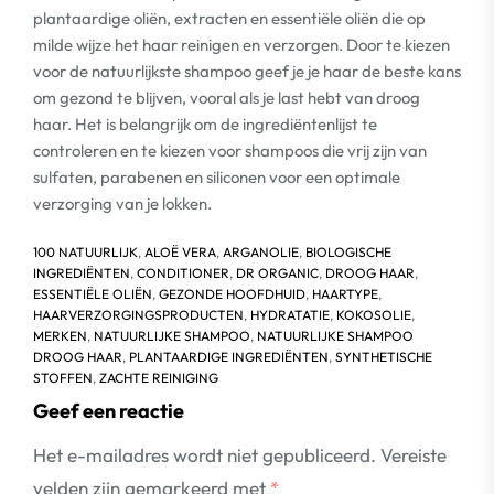
plantaardige oliën, extracten en essentiële oliën die op
milde wijze het haar reinigen en verzorgen. Door te kiezen
voor de natuurlijkste shampoo geef je je haar de beste kans
om gezond te blijven, vooral als je last hebt van droog
haar. Het is belangrijk om de ingrediëntenlijst te
controleren en te kiezen voor shampoos die vrij zijn van
sulfaten, parabenen en siliconen voor een optimale
verzorging van je lokken.
100 NATUURLIJK
,
ALOË VERA
,
ARGANOLIE
,
BIOLOGISCHE
INGREDIËNTEN
,
CONDITIONER
,
DR ORGANIC
,
DROOG HAAR
,
ESSENTIËLE OLIËN
,
GEZONDE HOOFDHUID
,
HAARTYPE
,
HAARVERZORGINGSPRODUCTEN
,
HYDRATATIE
,
KOKOSOLIE
,
MERKEN
,
NATUURLIJKE SHAMPOO
,
NATUURLIJKE SHAMPOO
DROOG HAAR
,
PLANTAARDIGE INGREDIËNTEN
,
SYNTHETISCHE
STOFFEN
,
ZACHTE REINIGING
Geef een reactie
Het e-mailadres wordt niet gepubliceerd.
Vereiste
velden zijn gemarkeerd met
*