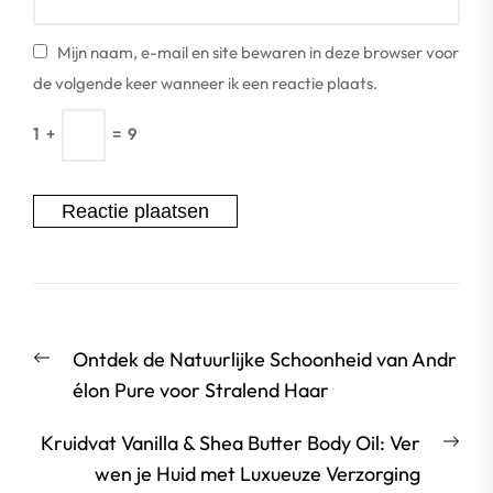
Mijn naam, e-mail en site bewaren in deze browser voor
de volgende keer wanneer ik een reactie plaats.
1
+
=
9
Berichtnavigatie
Vorige
Ontdek de Natuurlijke Schoonheid van Andr
bericht:
élon Pure voor Stralend Haar
Vol
Kruidvat Vanilla & Shea Butter Body Oil: Ver
beri
wen je Huid met Luxueuze Verzorging