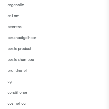
arganolie
as i am
beerens
beschadigd haar
beste product
beste shampoo
brandnetel
cg
conditioner
cosmetica