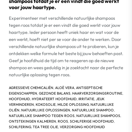
shampoos totdat je er een vindt die goed werkt
voor jouw haartype.
Experimenteer met verschillende natuurlijke shampoos
tegen roos totdat je er een vindt die goed werkt voor jouw
haartype. Ieder persoon heeft uniek haar en wat voor de
een werkt, hoeft niet per se voor de ander te werken. Door
verschillende natuurlijke shampoos uit te proberen, kun je
ontdekken welke formule het beste bij jouw behoeften past.
Geef je hoofdhuid de tijd om te reageren op de nieuwe
shampoo en wees geduldig in je zoektocht naar de perfecte
natuurlijke oplossing tegen roos.
AGRESSIEVE CHEMICALIËN
,
ALOË VERA
,
ANTISEPTISCHE
EIGENSCHAPPEN
,
GEZONDE BALANS
,
HAARVERZORGINGSROUTINE
,
HOOFDHUID
,
HYDRATEERT HOOFDHUID
,
IRRITATIE
,
JEUK
VERMINDEREN
,
KOKOSOLIE
,
MILDE OPLOSSING
,
NATUURLIJKE
OLIËN
,
NATUURLIJKE OPLOSSINGEN
,
NATUURLIJKE SHAMPOO
,
NATUURLIJKE SHAMPOO TEGEN ROOS
,
NATUURLIJKE SHAMPOOS
,
ONTSTEKINGEN KALMEREN
,
ROOS
,
SCHILFERIGE HOOFDHUID
,
SCHILFERING
,
TEA TREE OLIE
,
VERZORGING HOOFDHUID