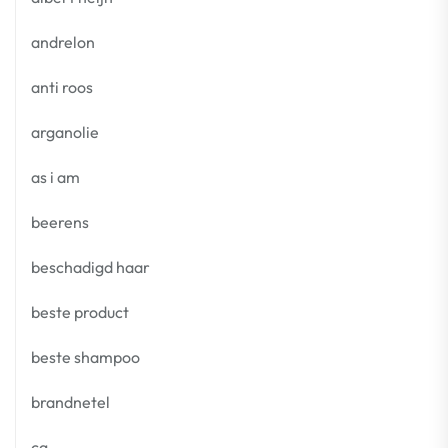
andrelon
anti roos
arganolie
as i am
beerens
beschadigd haar
beste product
beste shampoo
brandnetel
cg