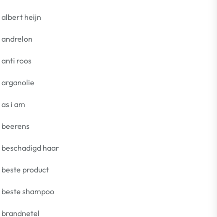
albert heijn
andrelon
anti roos
arganolie
as i am
beerens
beschadigd haar
beste product
beste shampoo
brandnetel