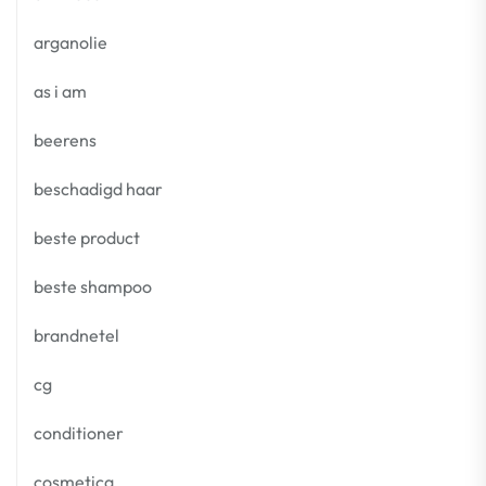
arganolie
as i am
beerens
beschadigd haar
beste product
beste shampoo
brandnetel
cg
conditioner
cosmetica