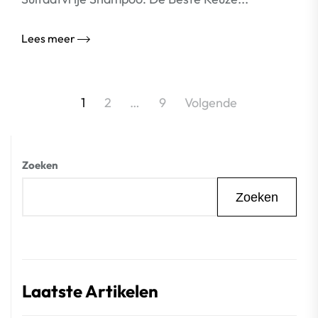
Lees meer
Berichtnavigatie
1
2
…
9
Volgende
Zoeken
Zoeken
Laatste Artikelen