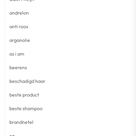
andrelon
anti roos
arganolie
as i am
beerens
beschadigd haar
beste product
beste shampoo
brandnetel
cg