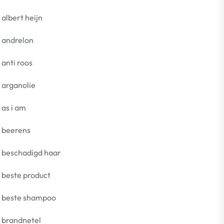
albert heijn
andrelon
anti roos
arganolie
as i am
beerens
beschadigd haar
beste product
beste shampoo
brandnetel