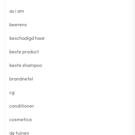
as i am
beerens
beschadigd haar
beste product
beste shampoo
brandnetel
cg
conditioner
cosmetica
de tuinen