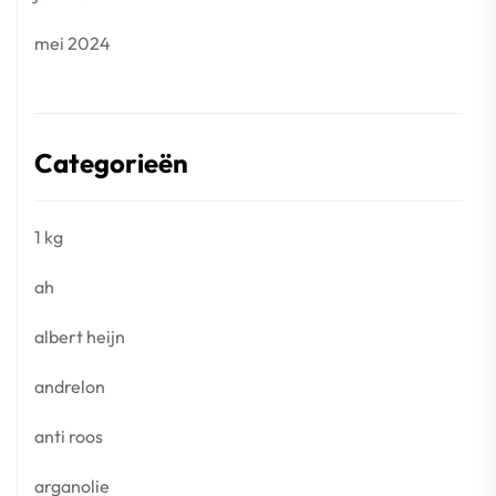
mei 2024
Categorieën
1 kg
ah
albert heijn
andrelon
anti roos
arganolie