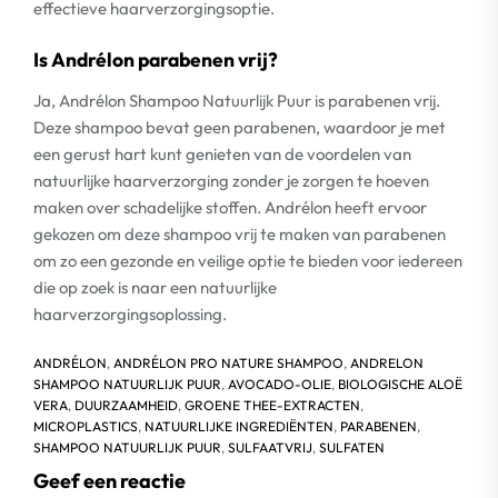
effectieve haarverzorgingsoptie.
Is Andrélon parabenen vrij?
Ja, Andrélon Shampoo Natuurlijk Puur is parabenen vrij.
Deze shampoo bevat geen parabenen, waardoor je met
een gerust hart kunt genieten van de voordelen van
natuurlijke haarverzorging zonder je zorgen te hoeven
maken over schadelijke stoffen. Andrélon heeft ervoor
gekozen om deze shampoo vrij te maken van parabenen
om zo een gezonde en veilige optie te bieden voor iedereen
die op zoek is naar een natuurlijke
haarverzorgingsoplossing.
ANDRÉLON
,
ANDRÉLON PRO NATURE SHAMPOO
,
ANDRELON
SHAMPOO NATUURLIJK PUUR
,
AVOCADO-OLIE
,
BIOLOGISCHE ALOË
VERA
,
DUURZAAMHEID
,
GROENE THEE-EXTRACTEN
,
MICROPLASTICS
,
NATUURLIJKE INGREDIËNTEN
,
PARABENEN
,
SHAMPOO NATUURLIJK PUUR
,
SULFAATVRIJ
,
SULFATEN
Geef een reactie