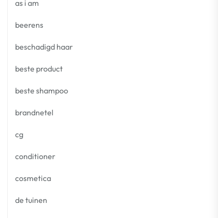
as i am
beerens
beschadigd haar
beste product
beste shampoo
brandnetel
cg
conditioner
cosmetica
de tuinen