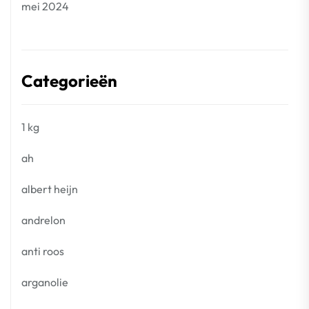
mei 2024
Categorieën
1 kg
ah
albert heijn
andrelon
anti roos
arganolie