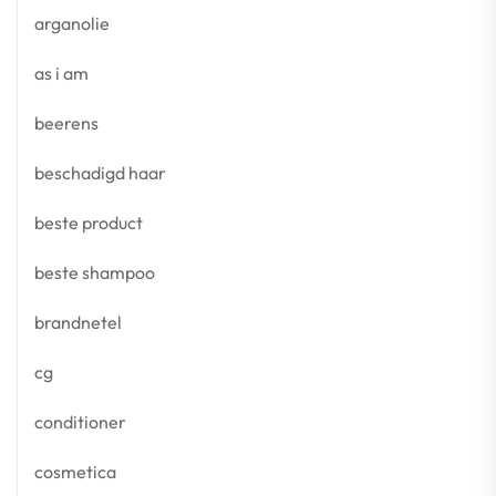
arganolie
as i am
beerens
beschadigd haar
beste product
beste shampoo
brandnetel
cg
conditioner
cosmetica