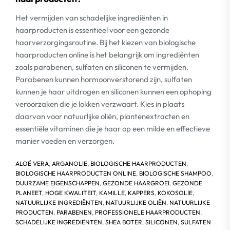
Het vermijden van schadelijke ingrediënten in
haarproducten is essentieel voor een gezonde
haarverzorgingsroutine. Bij het kiezen van biologische
haarproducten online is het belangrijk om ingrediënten
zoals parabenen, sulfaten en siliconen te vermijden.
Parabenen kunnen hormoonverstorend zijn, sulfaten
kunnen je haar uitdrogen en siliconen kunnen een ophoping
veroorzaken die je lokken verzwaart. Kies in plaats
daarvan voor natuurlijke oliën, plantenextracten en
essentiële vitaminen die je haar op een milde en effectieve
manier voeden en verzorgen.
ALOË VERA
,
ARGANOLIE
,
BIOLOGISCHE HAARPRODUCTEN
,
BIOLOGISCHE HAARPRODUCTEN ONLINE
,
BIOLOGISCHE SHAMPOO
,
DUURZAME EIGENSCHAPPEN
,
GEZONDE HAARGROEI
,
GEZONDE
PLANEET
,
HOGE KWALITEIT
,
KAMILLE
,
KAPPERS
,
KOKOSOLIE
,
NATUURLIJKE INGREDIËNTEN
,
NATUURLIJKE OLIËN
,
NATUURLIJKE
PRODUCTEN
,
PARABENEN
,
PROFESSIONELE HAARPRODUCTEN
,
SCHADELIJKE INGREDIËNTEN
,
SHEA BOTER
,
SILICONEN
,
SULFATEN