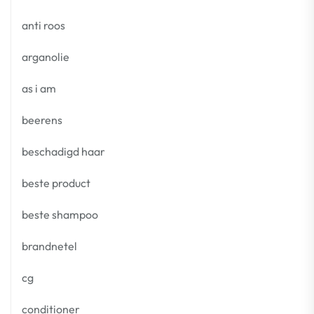
anti roos
arganolie
as i am
beerens
beschadigd haar
beste product
beste shampoo
brandnetel
cg
conditioner