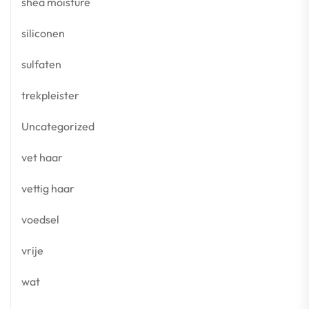
shea moisture
siliconen
sulfaten
trekpleister
Uncategorized
vet haar
vettig haar
voedsel
vrije
wat