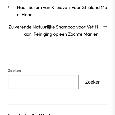
Berichtnavigatie
Vorige
Haar Serum van Kruidvat: Voor Stralend Mo
bericht:
oi Haar
Vol
Zuiverende Natuurlijke Shampoo voor Vet H
beri
aar: Reiniging op een Zachte Manier
Zoeken
Zoeken