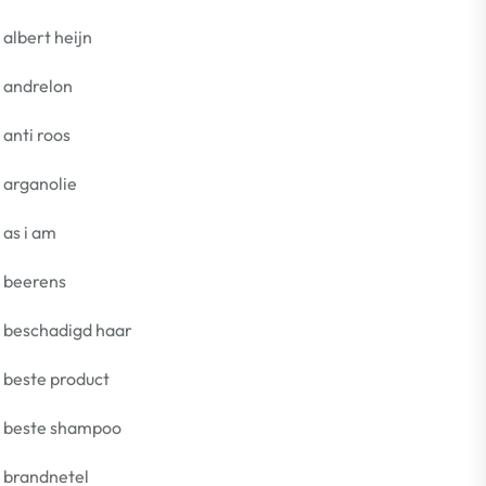
albert heijn
andrelon
anti roos
arganolie
as i am
beerens
beschadigd haar
beste product
beste shampoo
brandnetel