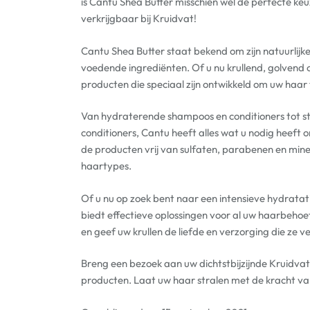
is Cantu Shea Butter misschien wel de perfecte keuz
verkrijgbaar bij Kruidvat!
Cantu Shea Butter staat bekend om zijn natuurlijke 
voedende ingrediënten. Of u nu krullend, golvend 
producten die speciaal zijn ontwikkeld om uw haar t
Van hydraterende shampoos en conditioners tot st
conditioners, Cantu heeft alles wat u nodig heeft
de producten vrij van sulfaten, parabenen en miner
haartypes.
Of u nu op zoek bent naar een intensieve hydratati
biedt effectieve oplossingen voor al uw haarbeho
en geef uw krullen de liefde en verzorging die ze v
Breng een bezoek aan uw dichtstbijzijnde Kruidva
producten. Laat uw haar stralen met de kracht va