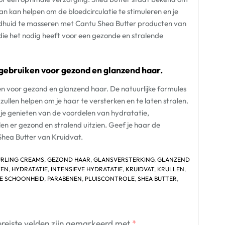
 kan helpen om de bloedcirculatie te stimuleren en je
fdhuid te masseren met Cantu Shea Butter producten van
g die het nodig heeft voor een gezonde en stralende
 gebruiken voor gezond en glanzend haar.
n voor gezond en glanzend haar. De natuurlijke formules
ullen helpen om je haar te versterken en te laten stralen.
je genieten van de voordelen van hydratatie,
len er gezond en stralend uitzien. Geef je haar de
Shea Butter van Kruidvat.
RLING CREAMS
,
GEZOND HAAR
,
GLANSVERSTERKING
,
GLANZEND
TEN
,
HYDRATATIE
,
INTENSIEVE HYDRATATIE
,
KRUIDVAT
,
KRULLEN
,
KE SCHOONHEID
,
PARABENEN
,
PLUISCONTROLE
,
SHEA BUTTER
,
reiste velden zijn gemarkeerd met
*