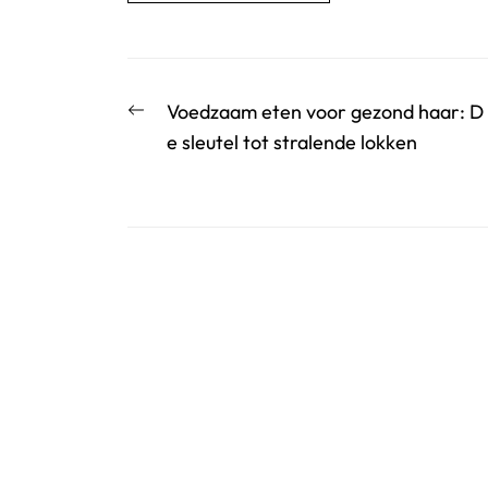
Berichtnavigatie
Vorige
Voedzaam eten voor gezond haar: D
bericht:
e sleutel tot stralende lokken