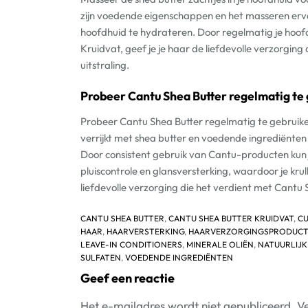
zijn voedende eigenschappen en het masseren ervan
hoofdhuid te hydrateren. Door regelmatig je hoo
Kruidvat, geef je je haar de liefdevolle verzorgin
uitstraling.
Probeer Cantu Shea Butter regelmatig te
Probeer Cantu Shea Butter regelmatig te gebruike
verrijkt met shea butter en voedende ingrediënten z
Door consistent gebruik van Cantu-producten kun 
pluiscontrole en glansversterking, waardoor je krul
liefdevolle verzorging die het verdient met Cantu 
CANTU SHEA BUTTER
,
CANTU SHEA BUTTER KRUIDVAT
,
CU
HAAR
,
HAARVERSTERKING
,
HAARVERZORGINGSPRODUC
LEAVE-IN CONDITIONERS
,
MINERALE OLIËN
,
NATUURLIJ
SULFATEN
,
VOEDENDE INGREDIËNTEN
Geef een reactie
Het e-mailadres wordt niet gepubliceerd.
Ve