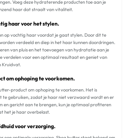
rengen. Voeg deze hydraterende producten toe aan je
end haar dat straalt van vitaliteit.
ig haar voor het stylen.
n op vochtig haar voordat je gaat stylen. Door dit te
 worden verdeeld en diep in het haar kunnen doordringen.
nderen van pluis en het toevoegen van hydratatie aan je
te verdelen voor een optimaal resultaat en geniet van
 Kruidvat.
uct om ophoping te voorkomen.
utter-product om ophoping te voorkomen. Het is
t te gebruiken, zodat je haar niet verzwaard wordt en er
 en gericht aan te brengen, kun je optimaal profiteren
 het je haar overbelast.
fdhuid voor verzorging.
oor een optimale verzorging. Shea butter staat bekend om