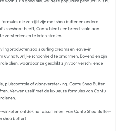
e voor u. En goed nieuws: deze populaire productlijn is nu
formules die verrijkt zijn met shea butter en andere
of kroeshaar heeft, Cantu biedt een breed scala aan
e versterken en te laten stralen.
ylingproducten zoals curling creams en leave-in
 om uw natuurlijke schoonheid te omarmen. Bovendien zijn
ale oliën, waardoor ze geschikt zijn voor verschillende
e, pluiscontrole of glansversterking, Cantu Shea Butter
eften. Verwen uzelf met de luxueuze formules van Cantu
erdienen.
t-winkel en ontdek het assortiment van Cantu Shea Butter-
n shea butter!