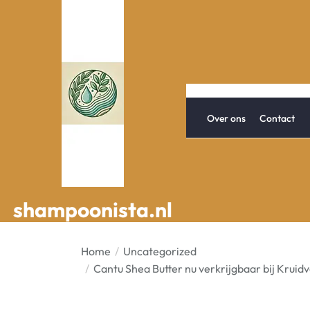
Spring
naar
de
inhoud
Over ons
Contact
shampoonista.nl
shampoonista.nl
Home
Uncategorized
Cantu Shea Butter nu verkrijgbaar bij Kruidv