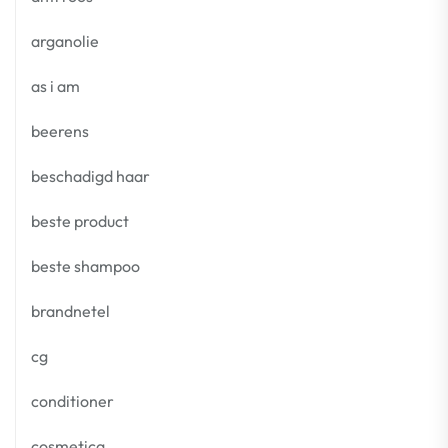
arganolie
as i am
beerens
beschadigd haar
beste product
beste shampoo
brandnetel
cg
conditioner
cosmetica