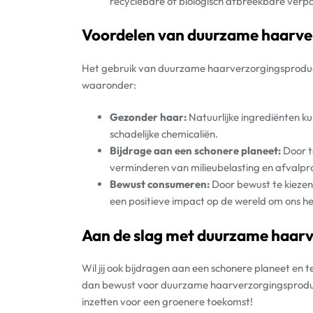
recyclebare of biologisch afbreekbare verp
Voordelen van duurzame haarve
Het gebruik van duurzame haarverzorgingsproduct
waaronder:
Gezonder haar:
Natuurlijke ingrediënten 
schadelijke chemicaliën.
Bijdrage aan een schonere planeet:
Door t
verminderen van milieubelasting en afvalpr
Bewust consumeren:
Door bewust te kiezen
een positieve impact op de wereld om ons h
Aan de slag met duurzame haar
Wil jij ook bijdragen aan een schonere planeet en t
dan bewust voor duurzame haarverzorgingsproduc
inzetten voor een groenere toekomst!