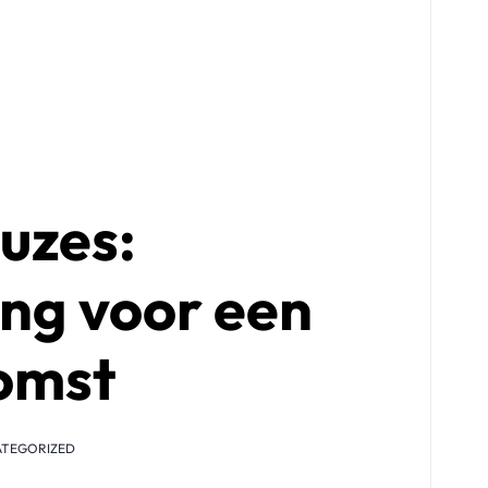
uzes:
ng voor een
omst
TEGORIZED