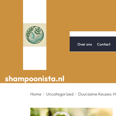
Spring
naar
de
inhoud
Over ons
Contact
shampoonista.nl
shampoonista.nl
Home
Uncategorized
Duurzame Keuzes: H