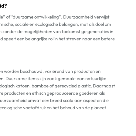
id?
le” of “duurzame ontwikkeling”. Duurzaamheid verwijst
ische, sociale en ecologische belangen, met als doel om
en zonder de mogelijkheden van toekomstige generaties in
peelt een belangrijke rol in het streven naar een betere
nnen worden beschouwd, variërend van producten en
jken. Duurzame items zijn vaak gemaakt van natuurlijke
biologisch katoen, bamboe of gerecycled plastic. Daarnaast
re producten en ethisch geproduceerde goederen als
uurzaamheid omvat een breed scala aan aspecten die
 ecologische voetafdruk en het behoud van de planeet