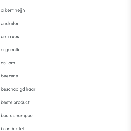
albert heijn
andrelon
anti roos
arganolie
as i am
beerens
beschadigd haar
beste product
beste shampoo
brandnetel