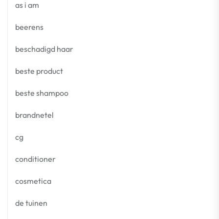
as i am
beerens
beschadigd haar
beste product
beste shampoo
brandnetel
cg
conditioner
cosmetica
de tuinen