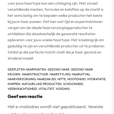
voor jouw haartype kan een uitdaging zijn. Met zoveel
verschillende merken, formules en beloften op de markt is
het soms lastig om te bepalen welke producten het beste
bij jouw haar passen. Het kan wat tijd en experimenteren
vergen om de ideale haarverzorgingsproducten te
ontdekken die daadwerkelijk de gewenste resultaten
opleveren voor jouw unieke haartype. Het is belangrijk om
geduldig te zijn en verschillende producten uit te proberen
totdat je die perfecte match vindt die je haar gezond en
stralend maakt.
GESPLETEN HAARPUNTEN
,
GEZOND HAAR
,
GEZOND HAAR
KRIJGEN
,
HAARSTRUCTUUR
,
HAARSTYLING
,
HAARUITVAL
,
HAARVERZORGING
,
HAARZAKJES
,
HITTE
,
HOOFDHUID
,
HYDRATATIE
,
KNIPPEN
,
NATUURLIJKE PRODUCTEN
,
SCHOONHEID
,
VEERKRACHTIGHEID
,
VITALITEIT
,
VOEDING
Geef een reactie
Het e-mailadres wordt niet gepubliceerd.
Vereiste