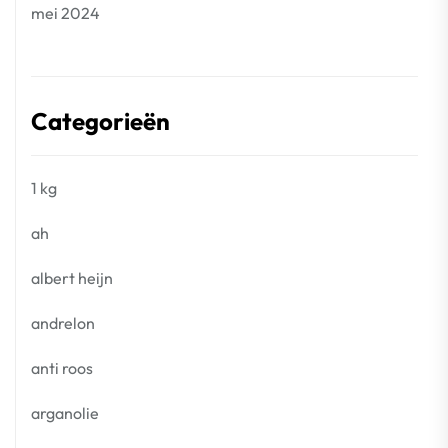
mei 2024
Categorieën
1 kg
ah
albert heijn
andrelon
anti roos
arganolie