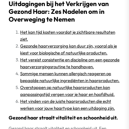
Uitdagingen bij het Verkrijgen van
Gezond Haar: Zes Nadelen om in
Overweging te Nemen
Het kan tijd kosten voordat je zichtbare resultaten
ziet.
Gezonde haarverzorging kan duur zijn, vooral als je
kiest voor biologische of natuurlijke producten.
Het vereist consistentie en discipline om een gezonde
haarverzorgingsroutine te handhaven.
Sommige mensen kunnen allergisch reageren op
bepaalde natuurlijke ingrediënten in haarproducten.
Overstappen op natuurlijke haarproducten kan
aanpassingstijd vergen voor je haar en hoofdhuid.
Het vinden van de juiste haarproducten die echt
werken voor jouw haartype kan een uitdaging zijn.
Gezond haar straalt vitaliteit en schoonheid uit.
Gezond haar straalt vitaliteit en schoonheid uit. Een