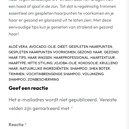
een hoed of sjaal in de zon. Tot slot is regelmatig trimmen
essentieel om gespleten haarpunten te voorkomen en je
haar er gezond en glanzend uit te laten zien. Met deze
eenvoudige tips kun je genieten van stralend en gezond
haar!
ALOË VERA
,
AVOCADO-OLIE
,
DIEET
,
GESPLETEN HAARPUNTEN
,
GESPLETEN HAARPUNTEN VOORKOMEN
,
GEZOND HAAR
,
GEZOND
HAAR TIPS
,
HAAR WASSEN
,
HAARPROFESSIONAL
,
HAARTEXTUUR
,
HAARTYPE
,
HITTE STYLING
,
JOJOBA-OLIE
,
KOKOSOLIE
,
KRULLEND
HAAR
,
NATUURLIJKE INGREDIËNTEN
,
SHAMPOO
,
SHEA BOTER
,
TRIMMEN
,
VOCHTINBRENGENDE SHAMPOO
,
VOLUMIZING
SHAMPOO
,
ZONBESCHERMING
Geef een reactie
Het e-mailadres wordt niet gepubliceerd.
Vereiste
velden zijn gemarkeerd met
*
Reactie
*