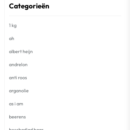
Categorieën
1 kg
ah
albert heijn
andrelon
anti roos
arganolie
as i am
beerens
beschadigd haar