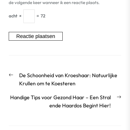
de volgende keer wanneer ik een reactie plaats.
acht
×
=
72
Berichtnavigatie
Vorige
De Schoonheid van Kroeshaar: Natuurlijke
bericht:
Krullen om te Koesteren
Vol
Handige Tips voor Gezond Haar – Een Stral
beri
ende Haardos Begint Hier!