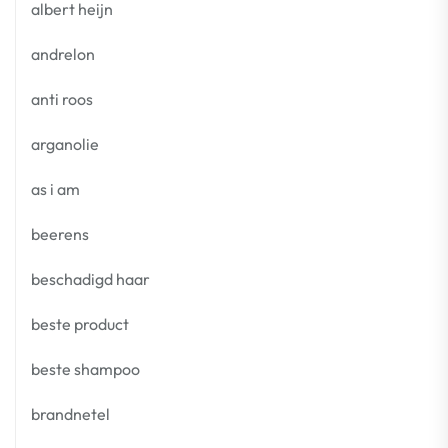
albert heijn
andrelon
anti roos
arganolie
as i am
beerens
beschadigd haar
beste product
beste shampoo
brandnetel