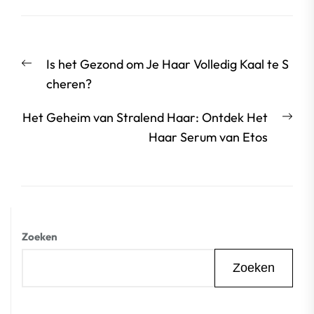
Berichtnavigatie
Vorige
Is het Gezond om Je Haar Volledig Kaal te S
bericht:
cheren?
Vol
Het Geheim van Stralend Haar: Ontdek Het
beri
Haar Serum van Etos
Zoeken
Zoeken