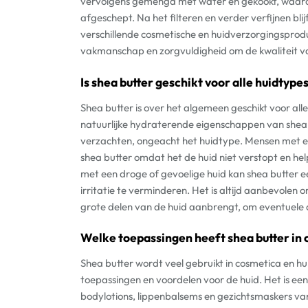
vervolgens gemengd met water en gekookt, waardo
afgeschept. Na het filteren en verder verfijnen blij
verschillende cosmetische en huidverzorgingsprodu
vakmanschap en zorgvuldigheid om de kwaliteit v
Is shea butter geschikt voor alle huidtype
Shea butter is over het algemeen geschikt voor al
natuurlijke hydraterende eigenschappen van shea 
verzachten, ongeacht het huidtype. Mensen met ee
shea butter omdat het de huid niet verstopt en hel
met een droge of gevoelige huid kan shea butter ee
irritatie te verminderen. Het is altijd aanbevolen 
grote delen van de huid aanbrengt, om eventuele a
Welke toepassingen heeft shea butter in
Shea butter wordt veel gebruikt in cosmetica en h
toepassingen en voordelen voor de huid. Het is ee
bodylotions, lippenbalsems en gezichtsmaskers va