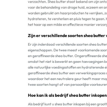
verzachten. Shea butter staat bekend om zijn on
voor de behandeling van droge huid, eczeem en a
worden gebruikt om haarproducten te verrijken, z
hydrateren, te versterken en pluis tegen te gaan. 
het haar op een milde en effectieve manier verzor
Zijn er verschillende soorten shea butter 
Er zijn inderdaad verschillende soorten shea butte
eigenschappen. De twee meest voorkomende soorte
en geraffineerde shea butter. Ongeraffineerde sh
omdat het niet is bewerkt en geen toevoegingen b
alle natuurlijke voedingsstoffen en hydraterende
geraffineerde shea butter een verwerkingsproces o
waardoor het een neutralere geur heeft maar moge
twee soorten hangt af van persoonlijke voorkeuren
Hoe kan ik als bedrijf shea butter inkope
Als bedrijf kunt u shea butter inkopen bij een gr