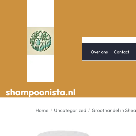
Spring
naar
de
inhoud
Over ons
Contact
shampoonista.nl
shampoonista.nl
Home
Uncategorized
Groothandel in Shea 