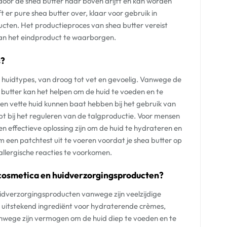
or de shea butter naar boven drijft en kan worden
ft er pure shea butter over, klaar voor gebruik in
cten. Het productieproces van shea butter vereist
an het eindproduct te waarborgen.
s?
le huidtypes, van droog tot vet en gevoelig. Vanwege de
butter kan het helpen om de huid te voeden en te
n vette huid kunnen baat hebben bij het gebruik van
pt bij het reguleren van de talgproductie. Voor mensen
n effectieve oplossing zijn om de huid te hydrateren en
om een patchtest uit te voeren voordat je shea butter op
llergische reacties te voorkomen.
 cosmetica en huidverzorgingsproducten?
uidverzorgingsproducten vanwege zijn veelzijdige
n uitstekend ingrediënt voor hydraterende crèmes,
nwege zijn vermogen om de huid diep te voeden en te