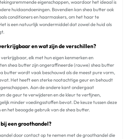
tstekingsremmende eigenschappen, waardoor het ideaal is
ndere huidaandoeningen. Bovendien kan shea butter ook
oals conditioners en haarmaskers, om het haar te
Het is een natuurlijk wondermiddel dat zowel de huid als
gt.
verkrijgbaar en wat zijn de verschillen?
r verkrijgbaar, elk met hun eigen kenmerken en
n shea butter zijn ongeraffineerde (rauwe) shea butter
ea butter wordt vaak beschouwd als de meest pure vorm,
evat. Het heeft een sterke nootachtige geur en behoudt
 eigenschappen. Aan de andere kant ondergaat
m de geur te verwijderen en de kleur te verfijnen,
lijk minder voedingsstoffen bevat. De keuze tussen deze
 en het beoogde gebruik van de shea butter.
n bij een groothandel?
oothandel door contact op te nemen met de groothandel die