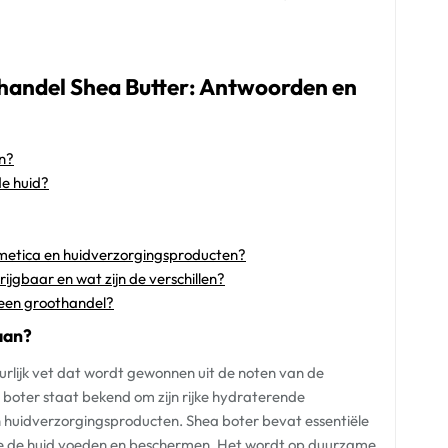
handel Shea Butter: Antwoorden en
n?
de huid?
smetica en huidverzorgingsproducten?
rijgbaar en wat zijn de verschillen?
j een groothandel?
aan?
uurlijk vet dat wordt gewonnen uit de noten van de
e boter staat bekend om zijn rijke hydraterende
 huidverzorgingsproducten. Shea boter bevat essentiële
die de huid voeden en beschermen. Het wordt op duurzame