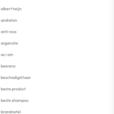
albert heijn
andrelon
anti roos
arganolie
as i am
beerens
beschadigd haar
beste product
beste shampoo
brandnetel