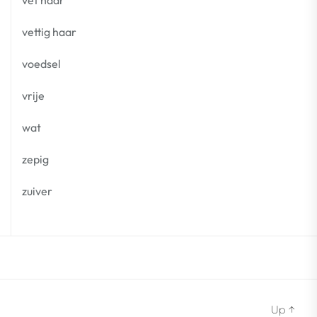
vet haar
vettig haar
voedsel
vrije
wat
zepig
zuiver
Up
↑