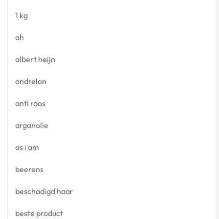
1 kg
ah
albert heijn
andrelon
anti roos
arganolie
as i am
beerens
beschadigd haar
beste product