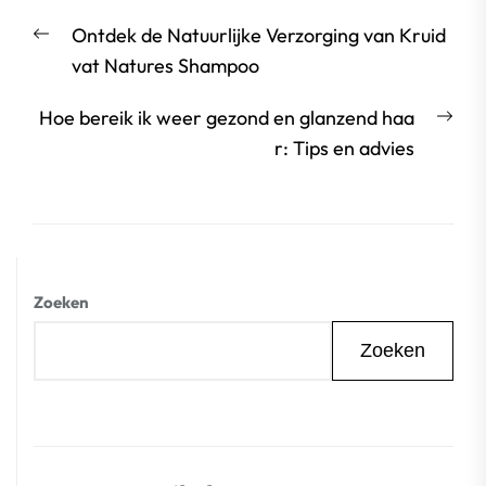
Berichtnavigatie
Vorige
Ontdek de Natuurlijke Verzorging van Kruid
bericht:
vat Natures Shampoo
Vol
Hoe bereik ik weer gezond en glanzend haa
beri
r: Tips en advies
Zoeken
Zoeken