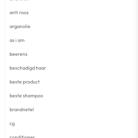
anti roos
arganolie
as i am
beerens
beschadigd haar
beste product
beste shampoo
brandnetel
cg
conditioner