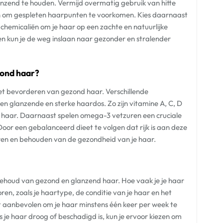
zend te houden. Vermijd overmatig gebruik van hitte
pen om gespleten haarpunten te voorkomen. Kies daarnaast
chemicaliën om je haar op een zachte en natuurlijke
 kun je de weg inslaan naar gezonder en stralender
zond haar?
 het bevorderen van gezond haar. Verschillende
en glanzende en sterke haardos. Zo zijn vitamine A, C, D
je haar. Daarnaast spelen omega-3 vetzuren een cruciale
 Door een gebalanceerd dieet te volgen dat rijk is aan deze
eren en behouden van de gezondheid van je haar.
 behoud van gezond en glanzend haar. Hoe vaak je je haar
en, zoals je haartype, de conditie van je haar en het
t aanbevolen om je haar minstens één keer per week te
 je haar droog of beschadigd is, kun je ervoor kiezen om