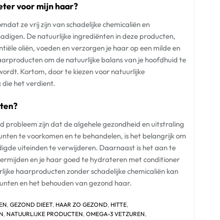
eter voor mijn haar?
mdat ze vrij zijn van schadelijke chemicaliën en
adigen. De natuurlijke ingrediënten in deze producten,
ntiële oliën, voeden en verzorgen je haar op een milde en
aarproducten om de natuurlijke balans van je hoofdhuid te
rdt. Kortom, door te kiezen voor natuurlijke
die het verdient.
nten?
probleem zijn dat de algehele gezondheid en uitstraling
nten te voorkomen en te behandelen, is het belangrijk om
igde uiteinden te verwijderen. Daarnaast is het aan te
 vermijden en je haar goed te hydrateren met conditioner
ijke haarproducten zonder schadelijke chemicaliën kan
punten en het behouden van gezond haar.
EN
,
GEZOND DIEET
,
HAAR ZO GEZOND
,
HITTE
,
N
,
NATUURLIJKE PRODUCTEN
,
OMEGA-3 VETZUREN
,