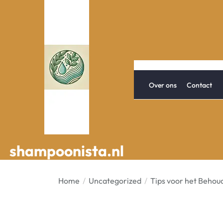
Spring
naar
de
inhoud
Over ons
Contact
shampoonista.nl
shampoonista.nl
Home
Uncategorized
Tips voor het Behou