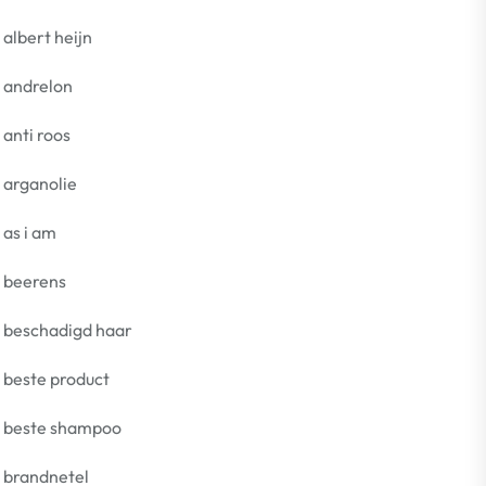
albert heijn
andrelon
anti roos
arganolie
as i am
beerens
beschadigd haar
beste product
beste shampoo
brandnetel