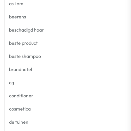
as i am
beerens
beschadigd haar
beste product
beste shampoo
brandnetel
cg
conditioner
cosmetica
de tuinen