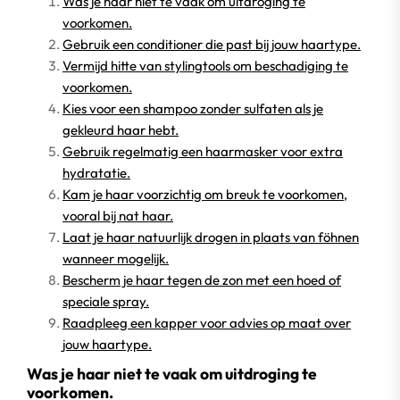
Was je haar niet te vaak om uitdroging te
voorkomen.
Gebruik een conditioner die past bij jouw haartype.
Vermijd hitte van stylingtools om beschadiging te
voorkomen.
Kies voor een shampoo zonder sulfaten als je
gekleurd haar hebt.
Gebruik regelmatig een haarmasker voor extra
hydratatie.
Kam je haar voorzichtig om breuk te voorkomen,
vooral bij nat haar.
Laat je haar natuurlijk drogen in plaats van föhnen
wanneer mogelijk.
Bescherm je haar tegen de zon met een hoed of
speciale spray.
Raadpleeg een kapper voor advies op maat over
jouw haartype.
Was je haar niet te vaak om uitdroging te
voorkomen.