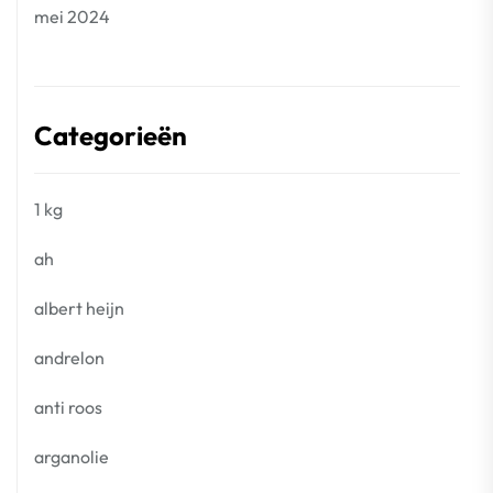
mei 2024
Categorieën
1 kg
ah
albert heijn
andrelon
anti roos
arganolie