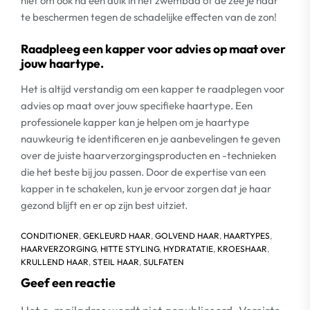
niet om ook na een duik in het zwembad of de zee je haar
te beschermen tegen de schadelijke effecten van de zon!
Raadpleeg een kapper voor advies op maat over
jouw haartype.
Het is altijd verstandig om een kapper te raadplegen voor
advies op maat over jouw specifieke haartype. Een
professionele kapper kan je helpen om je haartype
nauwkeurig te identificeren en je aanbevelingen te geven
over de juiste haarverzorgingsproducten en -technieken
die het beste bij jou passen. Door de expertise van een
kapper in te schakelen, kun je ervoor zorgen dat je haar
gezond blijft en er op zijn best uitziet.
CONDITIONER
,
GEKLEURD HAAR
,
GOLVEND HAAR
,
HAARTYPES
,
HAARVERZORGING
,
HITTE STYLING
,
HYDRATATIE
,
KROESHAAR
,
KRULLEND HAAR
,
STEIL HAAR
,
SULFATEN
Geef een reactie