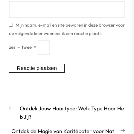
Mijn naam, e-mail en site bewaren in deze browser voor
de volgende keer wanneer ik een reactie plaats.
zes
−
twee
=
Berichtnavigatie
Vorige
Ontdek Jouw Haartype: Welk Type Haar He
bericht:
b Jij?
Vol
Ontdek de Magie van Karitéboter voor Nat