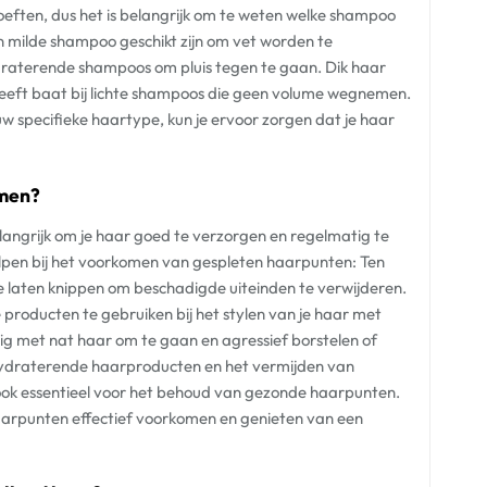
eften, dus het is belangrijk om te weten welke shampoo
een milde shampoo geschikt zijn om vet worden te
ydraterende shampoos om pluis tegen te gaan. Dik haar
eeft baat bij lichte shampoos die geen volume wegnemen.
ouw specifieke haartype, kun je ervoor zorgen dat je haar
omen?
angrijk om je haar goed te verzorgen en regelmatig te
elpen bij het voorkomen van gespleten haarpunten: Ten
te laten knippen om beschadigde uiteinden te verwijderen.
producten te gebruiken bij het stylen van je haar met
ig met nat haar om te gaan en agressief borstelen of
 hydraterende haarproducten en het vermijden van
 ook essentieel voor het behoud van gezonde haarpunten.
haarpunten effectief voorkomen en genieten van een