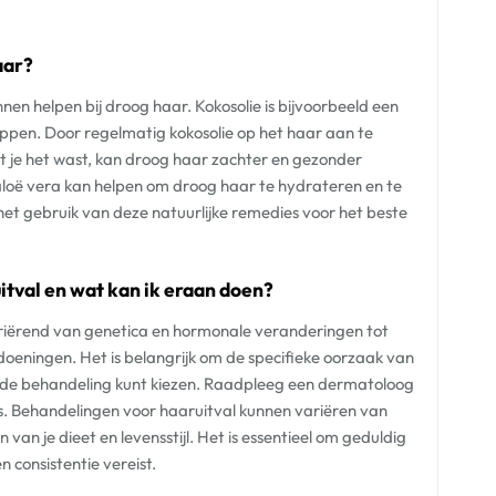
aar?
unnen helpen bij droog haar. Kokosolie is bijvoorbeeld een
pen. Door regelmatig kokosolie op het haar aan te
at je het wast, kan droog haar zachter en gezonder
loë vera kan helpen om droog haar te hydrateren en te
in het gebruik van deze natuurlijke remedies voor het beste
itval en wat kan ik eraan doen?
riërend van genetica en hormonale veranderingen tot
oeningen. Het is belangrijk om de specifieke oorzaak van
ende behandeling kunt kiezen. Raadpleeg een dermatoloog
es. Behandelingen voor haaruitval kunnen variëren van
an je dieet en levensstijl. Het is essentieel om geduldig
n consistentie vereist.