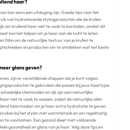
ullend haar?
rvan kan soms een uitdaging zijn. Goede tips voor het
ruik van hydraterende stylingproducten die de krullen
ijk om krullend haar niet te vaak te borstelen, omdat dit
ast kan het helpen om je haar aan de lucht te laten
en föhn om de natuurlijke textuur van je krullen te
ngtechnieken en producten om te ontdekken wat het beste
 meer glans geven?
n, zijn er verschillende stappen die je kunt volgen.
orgingsproducten te gebruiken die passen bij jouw haartype.
schadelijke chemicaliën en rijk zijn aan natuurlijke
haar niet te vaak te wassen, zodat de natuurlijke oliën
edend haarmasker om je haar extra hydratatie te geven.
ebruiken bij het stylen met warmtetools en om regelmatig
ten te voorkomen. Een gezond dieet met voldoende
ele gezondheid en glans van je haar. Volg deze tips en