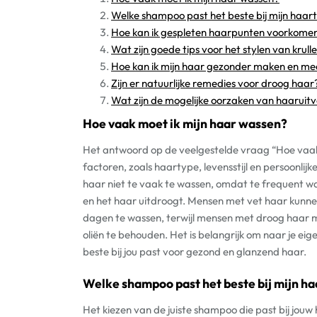
Welke shampoo past het beste bij mijn haar
Hoe kan ik gespleten haarpunten voorkome
Wat zijn goede tips voor het stylen van krul
Hoe kan ik mijn haar gezonder maken en me
Zijn er natuurlijke remedies voor droog haar
Wat zijn de mogelijke oorzaken van haaruitv
Hoe vaak moet ik mijn haar wassen?
Het antwoord op de veelgestelde vraag “Hoe vaak 
factoren, zoals haartype, levensstijl en persoonl
haar niet te vaak te wassen, omdat te frequent was
en het haar uitdroogt. Mensen met vet haar kunn
dagen te wassen, terwijl mensen met droog haar m
oliën te behouden. Het is belangrijk om naar je eig
beste bij jou past voor gezond en glanzend haar.
Welke shampoo past het beste bij mijn h
Het kiezen van de juiste shampoo die past bij jouw