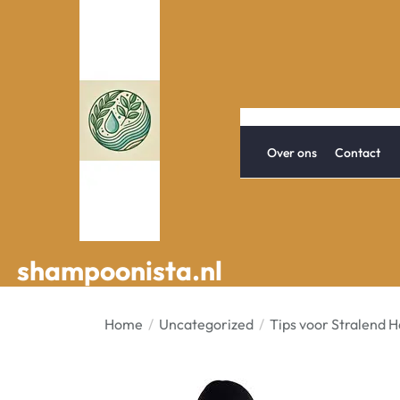
Spring
naar
de
inhoud
Over ons
Contact
shampoonista.nl
shampoonista.nl
Home
Uncategorized
Tips voor Stralend 