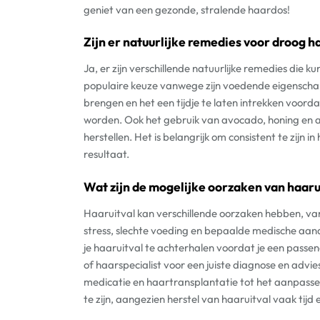
geniet van een gezonde, stralende haardos!
Zijn er natuurlijke remedies voor droog h
Ja, er zijn verschillende natuurlijke remedies die k
populaire keuze vanwege zijn voedende eigenschap
brengen en het een tijdje te laten intrekken voord
worden. Ook het gebruik van avocado, honing en a
herstellen. Het is belangrijk om consistent te zijn 
resultaat.
Wat zijn de mogelijke oorzaken van haaru
Haaruitval kan verschillende oorzaken hebben, va
stress, slechte voeding en bepaalde medische aand
je haaruitval te achterhalen voordat je een pass
of haarspecialist voor een juiste diagnose en advi
medicatie en haartransplantatie tot het aanpassen v
te zijn, aangezien herstel van haaruitval vaak tijd e