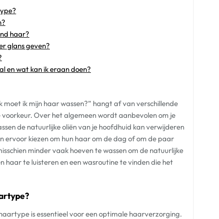
type?
n?
lend haar?
er glans geven?
?
al en wat kan ik eraan doen?
moet ik mijn haar wassen?” hangt af van verschillende
ijke voorkeur. Over het algemeen wordt aanbevolen om je
sen de natuurlijke oliën van je hoofdhuid kan verwijderen
en ervoor kiezen om hun haar om de dag of om de paar
isschien minder vaak hoeven te wassen om de natuurlijke
en haar te luisteren en een wasroutine te vinden die het
aartype?
 haartype is essentieel voor een optimale haarverzorging.