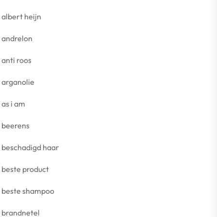
albert heijn
andrelon
anti roos
arganolie
as i am
beerens
beschadigd haar
beste product
beste shampoo
brandnetel