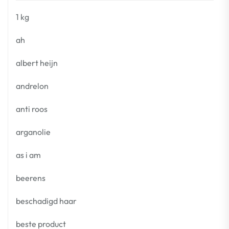
1 kg
ah
albert heijn
andrelon
anti roos
arganolie
as i am
beerens
beschadigd haar
beste product