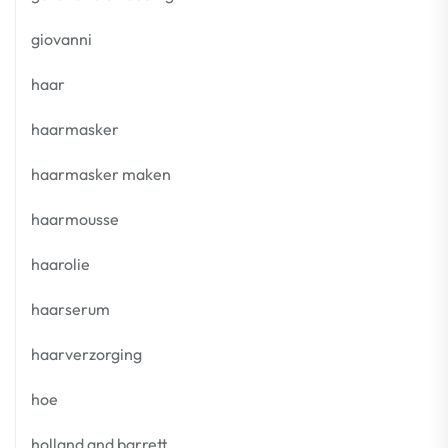
giovanni
haar
haarmasker
haarmasker maken
haarmousse
haarolie
haarserum
haarverzorging
hoe
holland and barrett