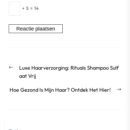
+
5
=
14
Berichtnavigatie
Vorige
Luxe Haarverzorging: Rituals Shampoo Sulf
bericht:
aat Vrij
Vol
Hoe Gezond Is Mijn Haar? Ontdek Het Hier!
beri