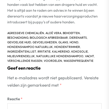
honden vaak last hebben van een drogere huid en vacht.
Het is altijd aan te raden om advies in te winnen bij een
dierenarts voordat je nieuwe haarverzorgingsproducten
introduceert bij puppy’s of oudere honden.
AGRESSIEVE CHEMICALIËN
,
ALOË VERA
,
BEHOEFTEN
,
BESCHADIGING
,
BIOLOGISCH AFBREEKBAAR
,
DIERENARTS
,
GEVOELIGE HUID
,
GEVOELIGHEDEN
,
GLANS
,
HOND
,
HONDENSHAMPOO NATUURLIJK
,
HONDENTRIMMER
,
INGREDIËNTENLIJST
,
IRRITATIE
,
KALMEREND
,
KOKOSOLIE
,
MILIEUVRIENDELIJK
,
NATUURLIJKE HONDENSHAMPOO
,
VACHT
,
VERSCHILLENDE RASSEN
,
VOORDELEN
,
WASSENFREQUENTIE
Geef een reactie
Het e-mailadres wordt niet gepubliceerd.
Vereiste
velden zijn gemarkeerd met
*
Reactie
*